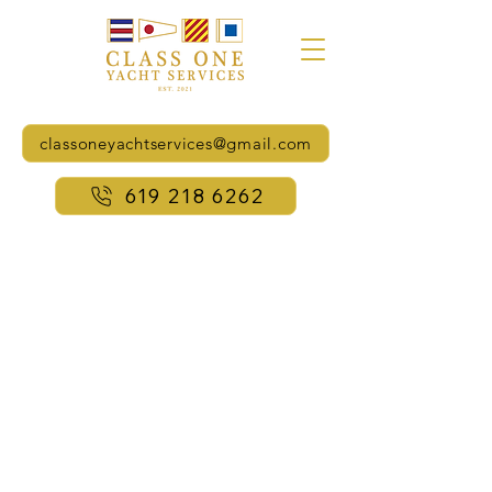
classoneyachtservices@gmail.com
619 218 6262